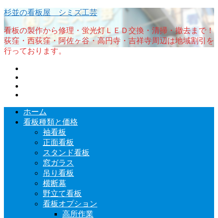
杉並の看板屋 シミズ工芸
看板の製作から修理・蛍光灯ＬＥＤ交換・清掃・撤去まで！
荻窪・西荻窪・阿佐ヶ谷・高円寺・吉祥寺周辺は地域割引を
行っております。
ホーム
看板種類と価格
袖看板
正面看板
スタンド看板
窓ガラス
吊り看板
横断幕
野立て看板
看板オプション
高所作業