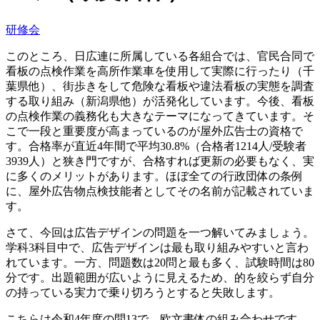
研修会
このところ、日広連に所属している各組合では、官民合同で
看板の点検作業を高所作業車を使用して実際に行ったり（千
葉県他）、街歩きをして危険な看板や違法看板の実態を調査
する取り組み（新潟県他）が活発化しています。今後、看板
の点検作業の義務化も大きなテーマになってきています。そ
こで一段と重要度が高まっているのが屋外広告士の資格で
す。合格率が直近4年間で平均30.8%（合格者1214人/受験者
3939人）と狭き門ですが、合格すれば更新の必要もなく、実
に多くのメリットがあります。ほぼ全ての行政団体の条例
に、屋外広告物点検技能者としてその名前が記載されていま
す。
さて、今回は広告デザインの問題を一つ解いてみましょう。
学科3科目中で、広告デザインは最も取り組みやすいと言わ
れています。一方、問題数は20問と最も多く、試験時間は80
分です。出題範囲が広いように見えるため、的を絞らず自分
の持っている実力で乗り切ろうとすると失敗します。
こちらは令和4年度の問13で、欧文書体の組み合わせです。