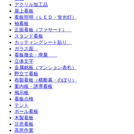
アクリル加工品
屋上看板
看板照明（ＬＥＤ・蛍光灯）
袖看板
正面看板（ファサード）
スタンド看板
カッティングシート貼り
ガラス面
看板撤去・廃棄
立体文字
金属銘板（マンション表札）
野立て看板
布製看板（横断幕・のぼり）
案内板・誘導看板
掲示板
看板点検
テント
ポール看板
木製看板
注意看板
高所作業