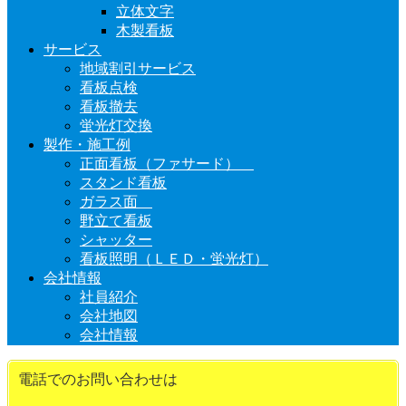
立体文字
木製看板
サービス
地域割引サービス
看板点検
看板撤去
蛍光灯交換
製作・施工例
正面看板（ファサード）
スタンド看板
ガラス面
野立て看板
シャッター
看板照明（ＬＥＤ・蛍光灯）
会社情報
社員紹介
会社地図
会社情報
電話でのお問い合わせは