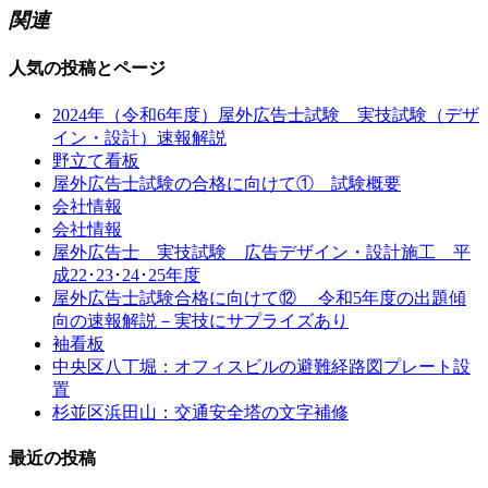
関連
人気の投稿とページ
2024年（令和6年度）屋外広告士試験 実技試験（デザ
イン・設計）速報解説
野立て看板
屋外広告士試験の合格に向けて① 試験概要
会社情報
会社情報
屋外広告士 実技試験 広告デザイン・設計施工 平
成22･23･24･25年度
屋外広告士試験合格に向けて⑫ 令和5年度の出題傾
向の速報解説－実技にサプライズあり
袖看板
中央区八丁堀：オフィスビルの避難経路図プレート設
置
杉並区浜田山：交通安全塔の文字補修
最近の投稿