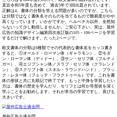
直近令和5年度も含めて、過去5年で3回出題されています。
正解は4。書体の分類を答える問題が多いのですが、こちら
は分類ではなく書体名そのものを当てるもので難易度がやや
高くなっています。いかがですか。ヘルベチカ以外、全然知
らないって少し動揺しませんか。ご安心下さい。実は、屋外
広告の知識デザイン編第四次改訂版の105・106ページを学習
するだけで解けます。たった2ページで。
欧文書体の分類は6種類でその代表的な書体名をカッコ書き
すると、①オールド・ローマン体（ギャラモン）、②モダ
ン・ローマン体（ディドー）、③サン・セリフ体（フルティ
ガー）、④エジブシャン体／スラブ・セリフ体（クラレンド
ン）、⑤スクリプト体（スネル・ラウンドハンド）、ブラッ
ク・レター体（フェッテ・フラクトゥール）です。これを書
体の形状と共に丸暗記で終了です。もっと中身を学習したい
方は、書体の歴史を学んだり、セリフとは何か等形状を深く
学ぶことをお勧めします。それが本当の学習ですし、喜びも
大きいです。
屋外広告士過去問