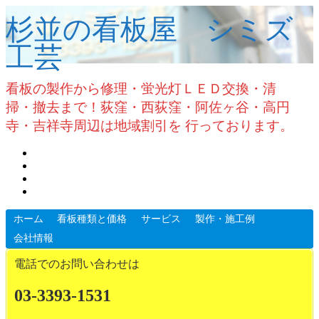
杉並の看板屋 シミズ
工芸
看板の製作から修理・蛍光灯ＬＥＤ交換・清
掃・撤去まで！荻窪・西荻窪・阿佐ヶ谷・高円
寺・吉祥寺周辺は地域割引を 行っております。
ホーム
看板種類と価格
サービス
製作・施工例
会社情報
電話でのお問い合わせは
03-3393-1531