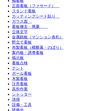
袖看板
正面看板（ファサード）
スタンド看板
カッティングシート貼り
ガラス面
看板撤去・廃棄
立体文字
金属銘板（マンション表札）
野立て看板
布製看板（横断幕・のぼり）
案内板・誘導看板
掲示板
看板点検
テント
ポール看板
木製看板
注意看板
高所作業
シャッター
清掃
設備・工具
研修会