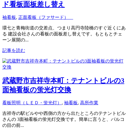
ド看板面板差し替え
袖看板
,
正面看板（ファサード）
環七と青梅街道の交差点、つまり高円寺陸橋のすぐ近くにあ
る 建設会社さんの看板の面板差し替えです。もともとチェ
ーン展開の...
記事を読む
武蔵野市吉祥寺本町：テナントビルの3
面袖看板の蛍光灯交換
看板照明（ＬＥＤ・蛍光灯）
,
袖看板
,
高所作業
吉祥寺の駅ビルやや西側の方から出たところのテナントビル
さんの 3面袖看板の蛍光灯交換です。簡単に言うと、パルコ
の目の前...