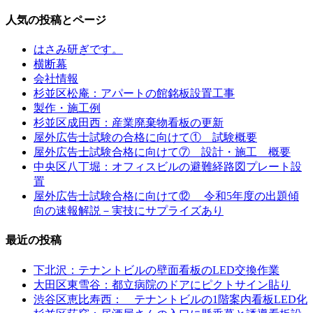
人気の投稿とページ
はさみ研ぎです。
横断幕
会社情報
杉並区松庵：アパートの館銘板設置工事
製作・施工例
杉並区成田西：産業廃棄物看板の更新
屋外広告士試験の合格に向けて① 試験概要
屋外広告士試験合格に向けて⑦ 設計・施工 概要
中央区八丁堀：オフィスビルの避難経路図プレート設
置
屋外広告士試験合格に向けて⑫ 令和5年度の出題傾
向の速報解説－実技にサプライズあり
最近の投稿
下北沢：テナントビルの壁面看板のLED交換作業
大田区東雪谷：都立病院のドアにピクトサイン貼り
渋谷区恵比寿西： テナントビルの1階案内看板LED化