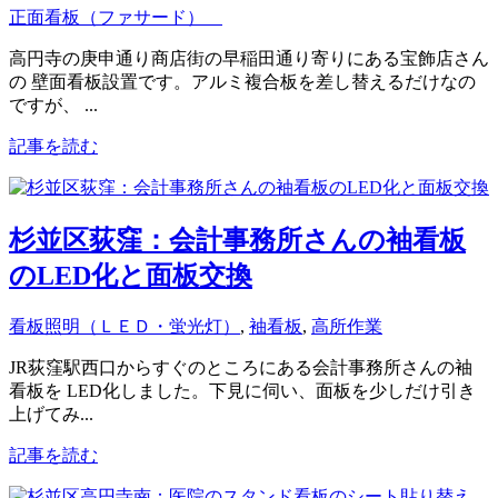
正面看板（ファサード）
高円寺の庚申通り商店街の早稲田通り寄りにある宝飾店さん
の 壁面看板設置です。アルミ複合板を差し替えるだけなの
ですが、 ...
記事を読む
杉並区荻窪：会計事務所さんの袖看板
のLED化と面板交換
看板照明（ＬＥＤ・蛍光灯）
,
袖看板
,
高所作業
JR荻窪駅西口からすぐのところにある会計事務所さんの袖
看板を LED化しました。下見に伺い、面板を少しだけ引き
上げてみ...
記事を読む