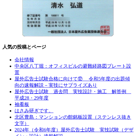
人気の投稿とページ
会社情報
中央区八丁堀：オフィスビルの避難経路図プレート設
置
屋外広告士試験合格に向けて⑫ 令和5年度の出題傾
向の速報解説－実技にサプライズあり
屋外広告士試験 過去問 実技設計・施工 解答例
平成28・29年度
袖看板
はさみ研ぎです。
北区豊島：マンションの館銘板設置（ステンレス抜き
文字）
2024年（令和6年度）屋外広告士試験 実技試験（デザ