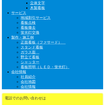
立体文字
木製看板
サービス
地域割引サービス
看板点検
看板撤去
蛍光灯交換
製作・施工例
正面看板（ファサード）
スタンド看板
ガラス面
野立て看板
シャッター
看板照明（ＬＥＤ・蛍光灯）
会社情報
社員紹介
会社地図
会社情報
電話でのお問い合わせは