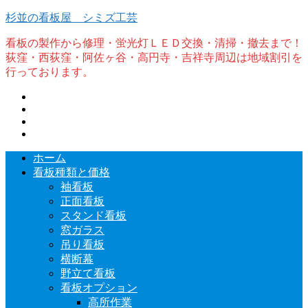
杉並の看板屋 シミズ工芸
看板の製作から修理・蛍光灯ＬＥＤ交換・清掃・撤去まで！
荻窪・西荻窪・阿佐ヶ谷・高円寺・吉祥寺周辺は地域割引を
行っております。
ホーム
看板種類と価格
袖看板
正面看板
スタンド看板
窓ガラス
吊り看板
横断幕
野立て看板
看板オプション
高所作業