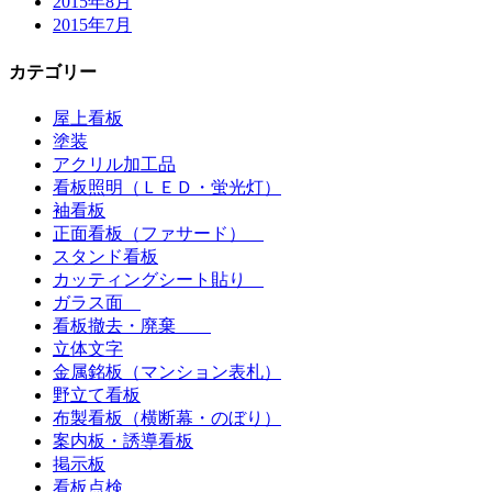
2015年8月
2015年7月
カテゴリー
屋上看板
塗装
アクリル加工品
看板照明（ＬＥＤ・蛍光灯）
袖看板
正面看板（ファサード）
スタンド看板
カッティングシート貼り
ガラス面
看板撤去・廃棄
立体文字
金属銘板（マンション表札）
野立て看板
布製看板（横断幕・のぼり）
案内板・誘導看板
掲示板
看板点検