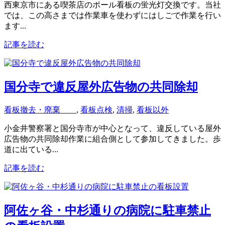
西東京市にある喫茶店のポール看板の蛍光灯交換です。当社
では、この高さまでは作業車を使わずにはしごで作業を行い
ます...
記事を読む
国分寺で違反屋外広告物の共同除却
看板撤去・廃棄
,
看板点検
,
清掃
,
看板以外
小金井警察署と国分寺市が中心となって、違反している屋外
広告物の共同除却作業に組合側として参加してきました。歩
道に出ている...
記事を読む
阿佐ヶ谷・中杉通りの病院に駐車禁止