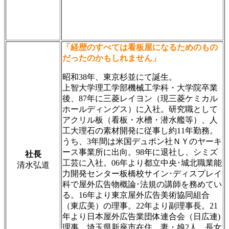
「経歴のすべては看板屋になるためのもの
だったのかもしれません」
昭和38年、東京杉並にて誕生。
上智大学理工学部機械工学科・大学院卒業
後、87年に三菱レイヨン（現三菱ケミカル
ホールディングス）に入社。研究職として
アクリル板（看板・水槽・潜水艦等）、人
工大理石の素材開発に従事し約11年勤務。
うち、3年間は米国デュポン社ＮＹのヤーキ
ース事業所に出向。98年に退社し、シミズ
社長
工芸に入社。06年より都立中央･城北職業能
清水弘道
力開発センター板橋校サイン･ディスプレイ
科で屋外広告物概論･法規の講師を務めてい
る。16年より東京屋外広告美術協同組合
（東広美）の理事。22年より副理事長。21
年より日本屋外広告業団体連合会（日広連)
理事。埼玉県新座市在住。妻・娘2人。長女