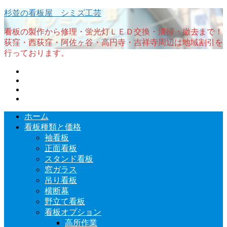
杉並の看板屋 シミズ工芸
看板の製作から修理・蛍光灯ＬＥＤ交換・清掃・撤去まで！
荻窪・西荻窪・阿佐ヶ谷・高円寺・吉祥寺周辺は地域割引を
行っております。
ホーム
看板種類と価格
袖看板
正面看板
スタンド看板
窓ガラス
吊り看板
横断幕
野立て看板
看板オプション
高所作業