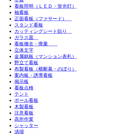
看板照明（ＬＥＤ・蛍光灯）
袖看板
正面看板（ファサード）
スタンド看板
カッティングシート貼り
ガラス面
看板撤去・廃棄
立体文字
金属銘板（マンション表札）
野立て看板
布製看板（横断幕・のぼり）
案内板・誘導看板
掲示板
看板点検
テント
ポール看板
木製看板
注意看板
高所作業
シャッター
清掃