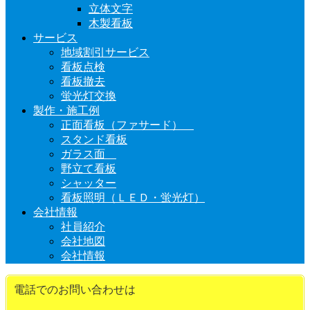
立体文字
木製看板
サービス
地域割引サービス
看板点検
看板撤去
蛍光灯交換
製作・施工例
正面看板（ファサード）
スタンド看板
ガラス面
野立て看板
シャッター
看板照明（ＬＥＤ・蛍光灯）
会社情報
社員紹介
会社地図
会社情報
電話でのお問い合わせは