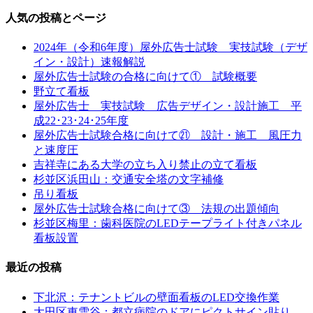
人気の投稿とページ
2024年（令和6年度）屋外広告士試験 実技試験（デザ
イン・設計）速報解説
屋外広告士試験の合格に向けて① 試験概要
野立て看板
屋外広告士 実技試験 広告デザイン・設計施工 平
成22･23･24･25年度
屋外広告士試験合格に向けて㉑ 設計・施工 風圧力
と速度圧
吉祥寺にある大学の立ち入り禁止の立て看板
杉並区浜田山：交通安全塔の文字補修
吊り看板
屋外広告士試験合格に向けて③ 法規の出題傾向
杉並区梅里：歯科医院のLEDテープライト付きパネル
看板設置
最近の投稿
下北沢：テナントビルの壁面看板のLED交換作業
大田区東雪谷：都立病院のドアにピクトサイン貼り