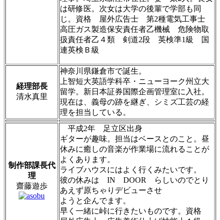
は研修医。次女は大学の後輩で学部も同
じ。資格 屋外広告士 第2種電気工事士
高圧ガス製造保安責任者乙機械 危険物取
扱責任者乙４類 剣道2段 英検準1級 国
連英検Ｂ級
神奈川県鎌倉市で誕生。
上智短大英語学科卒・ニューヨーク州立大
経理部長
留学。新日本証券国際企画管理室に入社。
清水真里
現在は、義母の跡を継ぎ、シミズ工芸の経
理を担当している。
平成2年 足立区出身
ギターが趣味。担当はベースとのこと。昼
休みに癒しの音楽が作業場に流れることが
よくあります。
制作部課長代
ライブハウスにはよく行くみたいです。
理
彼の休みは IN DOOR らしいのでとり
齋藤遊歩
あえず原ちゃりデビューさせ
ようと企んでます。
早く一緒に峠に行きたいものです。資格