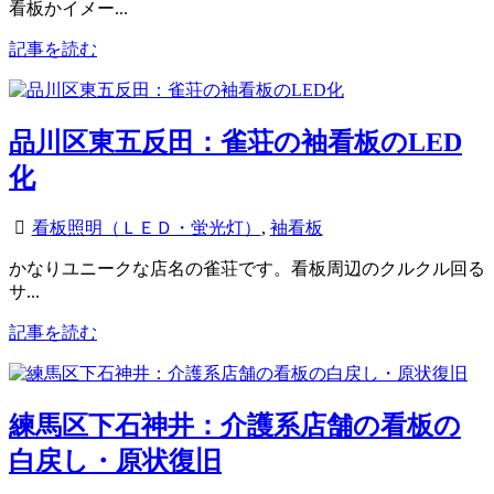
看板かイメー...
記事を読む
品川区東五反田：雀荘の袖看板のLED
化
看板照明（ＬＥＤ・蛍光灯）
,
袖看板
かなりユニークな店名の雀荘です。看板周辺のクルクル回る
サ...
記事を読む
練馬区下石神井：介護系店舗の看板の
白戻し・原状復旧