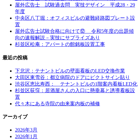
屋外広告士 試験過去問 実技デザイン 平成28・29
年度
中央区八丁堀：オフィスビルの避難経路図プレート設
置
屋外広告士試験合格に向けて⑫ 令和5年度の出題傾
向の速報解説－実技にサプライズあり
杉並区松庵：アパートの館銘板設置工事
最近の投稿
下北沢：テナントビルの壁面看板のLED交換作業
大田区東雪谷：都立病院のドアにピクトサイン貼り
渋谷区恵比寿西： テナントビルの1階案内看板LED化
杉並区荻窪：居酒屋さんの入口に懸垂幕と誘導看板設
置
代々木にある寺院の由来案内板の補修
アーカイブ
2026年3月
2026年1月