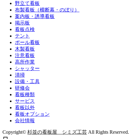
野立て看板
布製看板（横断幕・のぼり）
案内板・誘導看板
掲示板
看板点検
テント
ポール看板
木製看板
注意看板
高所作業
シャッター
清掃
設備・工具
研修会
看板種類
サービス
看板以外
看板オプション
会社情報
Copyright©
杉並の看板屋 シミズ工芸
All Rights Reserved.