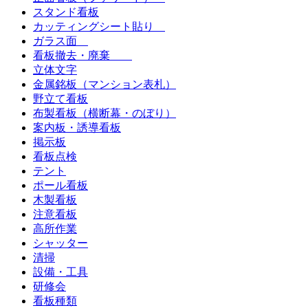
スタンド看板
カッティングシート貼り
ガラス面
看板撤去・廃棄
立体文字
金属銘板（マンション表札）
野立て看板
布製看板（横断幕・のぼり）
案内板・誘導看板
掲示板
看板点検
テント
ポール看板
木製看板
注意看板
高所作業
シャッター
清掃
設備・工具
研修会
看板種類