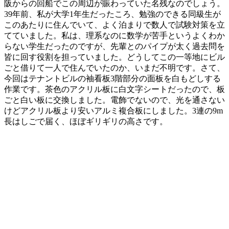
阪からの回船でこの周辺が賑わっていた名残なのでしょう。
39年前、私が大学1年生だったころ、勉強のできる同級生が
このあたりに住んでいて、よく泊まりで数人で試験対策を立
てていました。私は、理系なのに数学が苦手というよくわか
らない学生だったのですが、先輩とのパイプが太く過去問を
皆に回す役割を担っていました。どうしてこの一等地にビル
ごと借りて一人で住んでいたのか、いまだ不明です。さて、
今回はテナントビルの袖看板3階部分の面板を白もどしする
作業です。茶色のアクリル板に白文字シートだったので、板
ごと白い板に交換しました。電飾でないので、光を通さない
けどアクリル板より安いアルミ複合板にしました。3連の9m
長はしごで届く、ほぼギリギリの高さです。