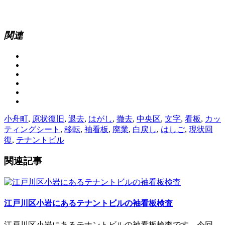
関連
小舟町
,
原状復旧
,
退去
,
はがし
,
撤去
,
中央区
,
文字
,
看板
,
カッ
ティングシート
,
移転
,
袖看板
,
廃業
,
白戻し
,
はしご
,
現状回
復
,
テナントビル
関連記事
江戸川区小岩にあるテナントビルの袖看板検査
江戸川区小岩にあるテナントビルの袖看板検査です。今回