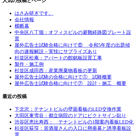
人気の投稿とページ
はさみ研ぎです。
会社情報
横断幕
中央区八丁堀：オフィスビルの避難経路図プレート設
置
屋外広告士試験合格に向けて⑫ 令和5年度の出題傾
向の速報解説－実技にサプライズあり
杉並区松庵：アパートの館銘板設置工事
製作・施工例
杉並区成田西：産業廃棄物看板の更新
屋外広告士試験の合格に向けて① 試験概要
屋外広告士試験合格に向けて⑦ 設計・施工 概要
最近の投稿
下北沢：テナントビルの壁面看板のLED交換作業
大田区東雪谷：都立病院のドアにピクトサイン貼り
渋谷区恵比寿西： テナントビルの1階案内看板LED化
杉並区荻窪：居酒屋さんの入口に懸垂幕と誘導看板設
置