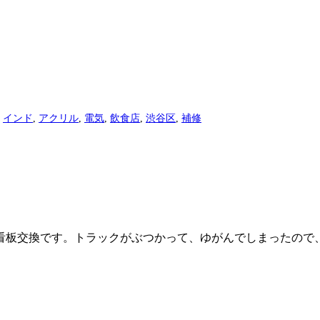
,
インド
,
アクリル
,
電気
,
飲食店
,
渋谷区
,
補修
板交換です。トラックがぶつかって、ゆがんでしまったので、.