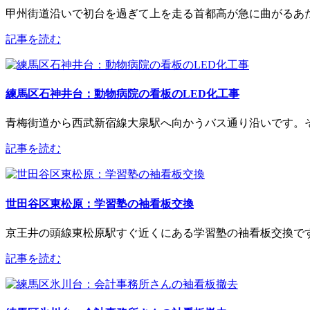
甲州街道沿いで初台を過ぎて上を走る首都高が急に曲がるあた
記事を読む
練馬区石神井台：動物病院の看板のLED化工事
青梅街道から西武新宿線大泉駅へ向かうバス通り沿いです。そ
記事を読む
世田谷区東松原：学習塾の袖看板交換
京王井の頭線東松原駅すぐ近くにある学習塾の袖看板交換です
記事を読む