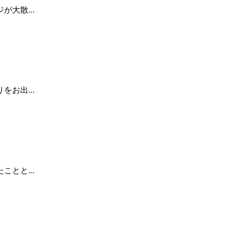
大散...
お出...
とと...