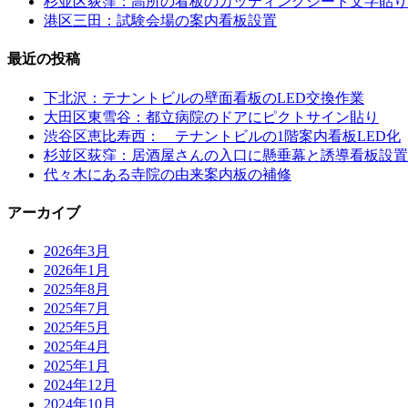
杉並区荻窪：高所の看板のカッティングシート文字貼り
港区三田：試験会場の案内看板設置
最近の投稿
下北沢：テナントビルの壁面看板のLED交換作業
大田区東雪谷：都立病院のドアにピクトサイン貼り
渋谷区恵比寿西： テナントビルの1階案内看板LED化
杉並区荻窪：居酒屋さんの入口に懸垂幕と誘導看板設置
代々木にある寺院の由来案内板の補修
アーカイブ
2026年3月
2026年1月
2025年8月
2025年7月
2025年5月
2025年4月
2025年1月
2024年12月
2024年10月