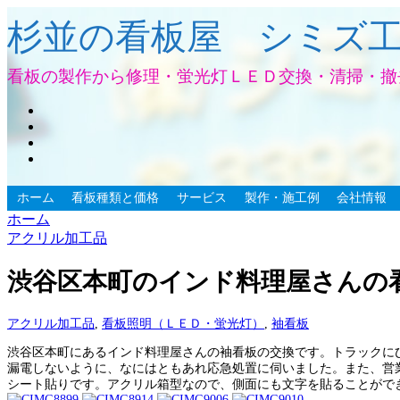
杉並の看板屋 シミズ
看板の製作から修理・蛍光灯ＬＥＤ交換・清掃・撤
ホーム
看板種類と価格
サービス
製作・施工例
会社情報
ホーム
アクリル加工品
渋谷区本町のインド料理屋さんの
アクリル加工品
,
看板照明（ＬＥＤ・蛍光灯）
,
袖看板
渋谷区本町にあるインド料理屋さんの袖看板の交換です。トラックに
漏電しないように、なにはともあれ応急処置に伺いました。また、営
シート貼りです。アクリル箱型なので、側面にも文字を貼ることができます。Acrylic box ty