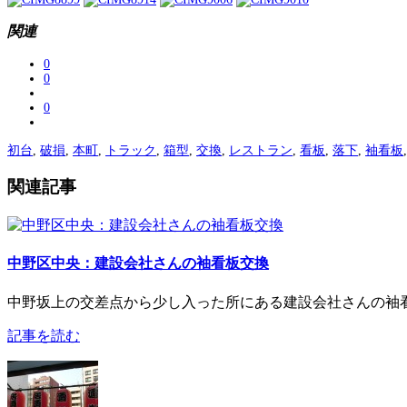
関連
0
0
0
初台
,
破損
,
本町
,
トラック
,
箱型
,
交換
,
レストラン
,
看板
,
落下
,
袖看板
関連記事
中野区中央：建設会社さんの袖看板交換
中野坂上の交差点から少し入った所にある建設会社さんの袖看
記事を読む