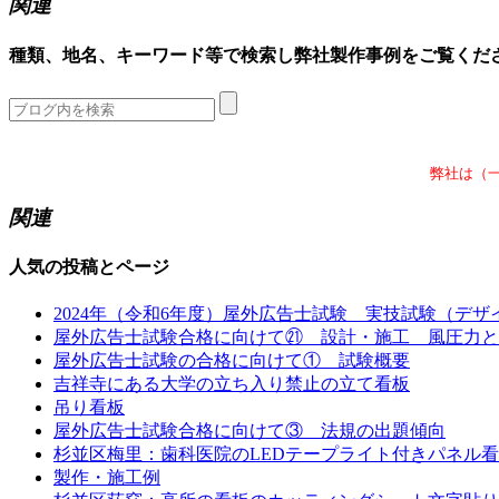
関連
種類、地名、キーワード等で検索し弊社製作事例をご覧くだ
弊社は（
関連
人気の投稿とページ
2024年（令和6年度）屋外広告士試験 実技試験（デ
屋外広告士試験合格に向けて㉑ 設計・施工 風圧力と
屋外広告士試験の合格に向けて① 試験概要
吉祥寺にある大学の立ち入り禁止の立て看板
吊り看板
屋外広告士試験合格に向けて③ 法規の出題傾向
杉並区梅里：歯科医院のLEDテープライト付きパネル
製作・施工例