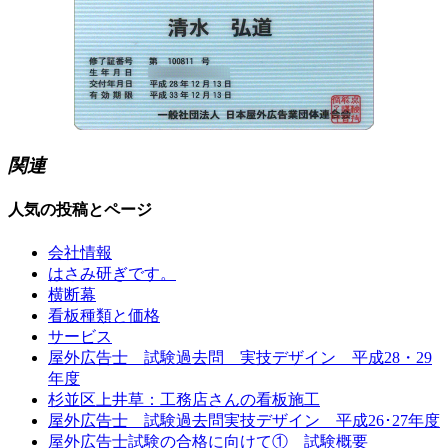
関連
人気の投稿とページ
会社情報
はさみ研ぎです。
横断幕
看板種類と価格
サービス
屋外広告士 試験過去問 実技デザイン 平成28・29
年度
杉並区上井草：工務店さんの看板施工
屋外広告士 試験過去問実技デザイン 平成26･27年度
屋外広告士試験の合格に向けて① 試験概要