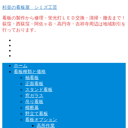
杉並の看板屋 シミズ工芸
看板の製作から修理・蛍光灯ＬＥＤ交換・清掃・撤去まで！
荻窪・西荻窪・阿佐ヶ谷・高円寺・吉祥寺周辺は地域割引を
行っております。
ホーム
看板種類と価格
袖看板
正面看板
スタンド看板
窓ガラス
吊り看板
横断幕
野立て看板
看板オプション
高所作業