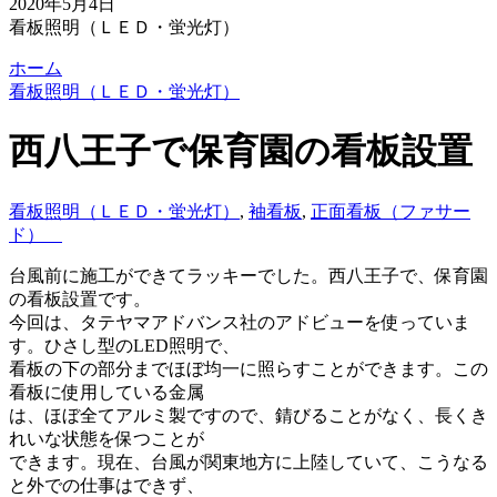
2020年5月4日
看板照明（ＬＥＤ・蛍光灯）
ホーム
看板照明（ＬＥＤ・蛍光灯）
西八王子で保育園の看板設置
看板照明（ＬＥＤ・蛍光灯）
,
袖看板
,
正面看板（ファサー
ド）
台風前に施工ができてラッキーでした。西八王子で、保育園
の看板設置です。
今回は、タテヤマアドバンス社のアドビューを使っていま
す。ひさし型のLED照明で、
看板の下の部分までほぼ均一に照らすことができます。この
看板に使用している金属
は、ほぼ全てアルミ製ですので、錆びることがなく、長くき
れいな状態を保つことが
できます。現在、台風が関東地方に上陸していて、こうなる
と外での仕事はできず、