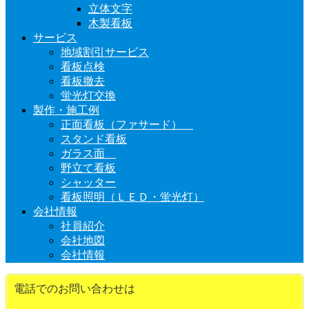
立体文字
木製看板
サービス
地域割引サービス
看板点検
看板撤去
蛍光灯交換
製作・施工例
正面看板（ファサード）
スタンド看板
ガラス面
野立て看板
シャッター
看板照明（ＬＥＤ・蛍光灯）
会社情報
社員紹介
会社地図
会社情報
電話でのお問い合わせは