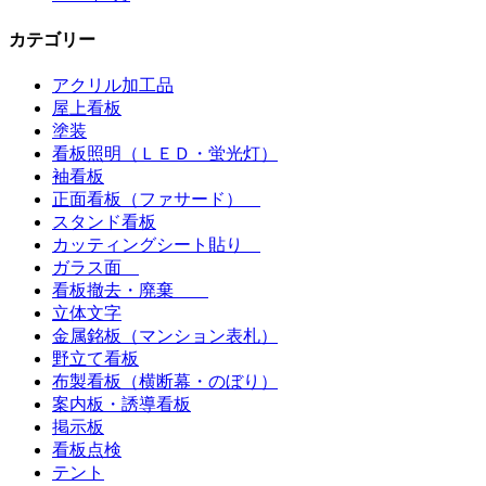
カテゴリー
アクリル加工品
屋上看板
塗装
看板照明（ＬＥＤ・蛍光灯）
袖看板
正面看板（ファサード）
スタンド看板
カッティングシート貼り
ガラス面
看板撤去・廃棄
立体文字
金属銘板（マンション表札）
野立て看板
布製看板（横断幕・のぼり）
案内板・誘導看板
掲示板
看板点検
テント