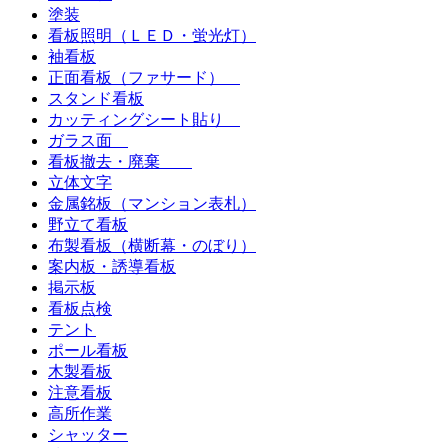
塗装
看板照明（ＬＥＤ・蛍光灯）
袖看板
正面看板（ファサード）
スタンド看板
カッティングシート貼り
ガラス面
看板撤去・廃棄
立体文字
金属銘板（マンション表札）
野立て看板
布製看板（横断幕・のぼり）
案内板・誘導看板
掲示板
看板点検
テント
ポール看板
木製看板
注意看板
高所作業
シャッター