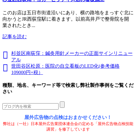
このお店は五日市街道沿いにあり、横の路地をまっすぐ北に
向かうとJR西荻窪駅に着きます。以前高井戸で整骨院を開
業されたとき...
記事を読む
杉並区南荻窪：鍼灸用針メーカーの正面サインリニュー
アル
世田谷区松原：医院の自立看板のLED化(参考価格
109000円+税）
種類、地名、キーワード等で検索し弊社製作事例をご覧くだ
さい
屋外広告物の点検はおまかせください！
弊社は（一社）日本屋外広告業団体連合会の定める「屋外広告物点検技能
講習」を修了しています