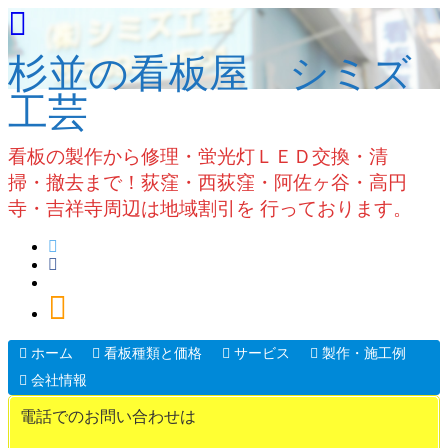
杉並の看板屋 シミズ
工芸
看板の製作から修理・蛍光灯ＬＥＤ交換・清
掃・撤去まで！荻窪・西荻窪・阿佐ヶ谷・高円
寺・吉祥寺周辺は地域割引を 行っております。
ホーム
看板種類と価格
サービス
製作・施工例
会社情報
電話でのお問い合わせは