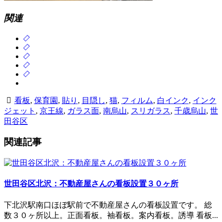
関連
看板
,
保育園
,
貼り
,
目隠し
,
猫
,
フィルム
,
白インク
,
インク
ジェット
,
京王線
,
ガラス面
,
南烏山
,
スリガラス
,
千歳烏山
,
世
田谷区
関連記事
世田谷区北沢：不動産屋さんの看板設置３０ヶ所
下北沢駅南口ほぼ駅前で不動産屋さんの看板設置です。 総
数３０ヶ所以上。正面看板。袖看板。案内看板。誘導 看板...