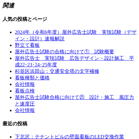
関連
人気の投稿とページ
2024年（令和6年度）屋外広告士試験 実技試験（デザ
イン・設計）速報解説
野立て看板
屋外広告士試験の合格に向けて① 試験概要
屋外広告士 実技試験 広告デザイン・設計施工 平
成22･23･24･25年度
杉並区浜田山：交通安全塔の文字補修
看板種類と価格
会社情報
看板点検
屋外広告士試験合格に向けて㉑ 設計・施工 風圧力
と速度圧
会社情報
最近の投稿
下北沢：テナントビルの壁面看板のLED交換作業