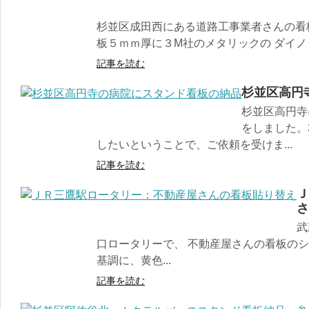
杉並区成田西にある道路工事業者さんの看
板５ｍｍ厚に３M社のメタリックの ダイノッ
記事を読む
杉並区高円
杉並区高円寺
をしました。
したいということで、ご依頼を受けま...
記事を読む
Ｊ
さ
武
口ロータリーで、 不動産屋さんの看板のシ
基調に、黄色...
記事を読む