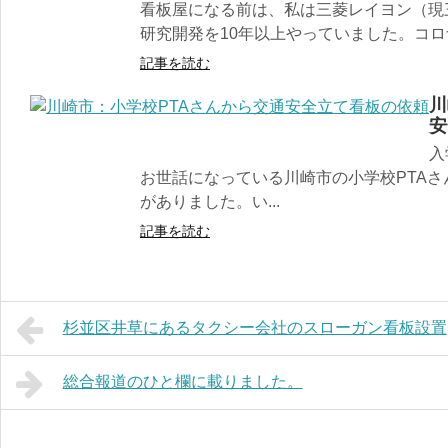
看板屋になる前は、私は三菱レイヨン（現
研究開発を10年以上やっていました。コロナ
記事を読む
川
安
入
お世話になっている川崎市の小学校PTA
がありました。い...
記事を読む
杉並区井草にあるタクシー会社のスローガン看板設置
総合報道のひと欄に載りました。