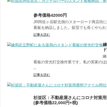
参考価格42000円
JR阿佐ヶ谷駅北側のスターロード商店街に
看板を納品しました。荻窪でも長くやられてい
記事を読む
練
ド
練
看板の蛍光灯交換作業です。私の実家のほぼ目の前で
...
記事を読む
杉並区：不動産屋さんにコロナ対策用
(参考価格22,000円+税)