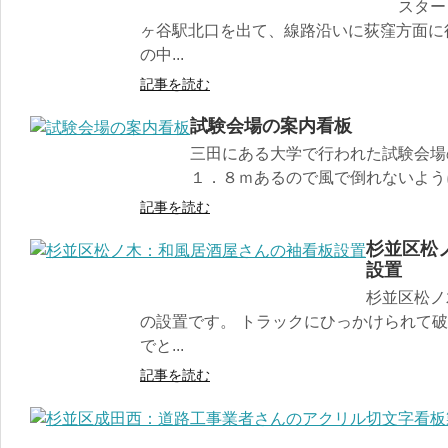
スター
ヶ谷駅北口を出て、線路沿いに荻窪方面に
の中...
記事を読む
試験会場の案内看板
三田にある大学で行われた試験会場
１．８ｍあるので風で倒れないように
記事を読む
杉並区松
設置
杉並区松ノ
の設置です。 トラックにひっかけられて破
でと...
記事を読む