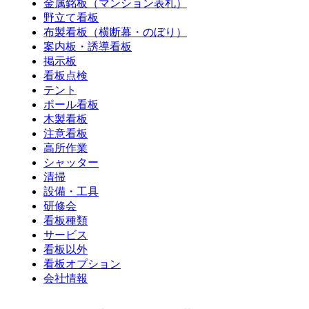
金属銘板（マンション表札）
野立て看板
布製看板（横断幕・のぼり）
案内板・誘導看板
掲示板
看板点検
テント
ポール看板
木製看板
注意看板
高所作業
シャッター
清掃
設備・工具
研修会
看板種類
サービス
看板以外
看板オプション
会社情報