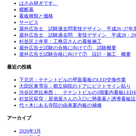
はさみ研ぎです。
横断幕
看板種類と価格
サービス
屋外広告士 試験過去問実技デザイン 平成26･27年
屋外広告士 試験過去問 実技デザイン 平成28・2
杉並区上井草：工務店さんの看板施工
屋外広告士試験の合格に向けて① 試験概要
屋外広告士試験合格に向けて⑦ 設計・施工 概要
最近の投稿
下北沢：テナントビルの壁面看板のLED交換作業
大田区東雪谷：都立病院のドアにピクトサイン貼り
渋谷区恵比寿西： テナントビルの1階案内看板LED
杉並区荻窪：居酒屋さんの入口に懸垂幕と誘導看板設
代々木にある寺院の由来案内板の補修
アーカイブ
2026年3月