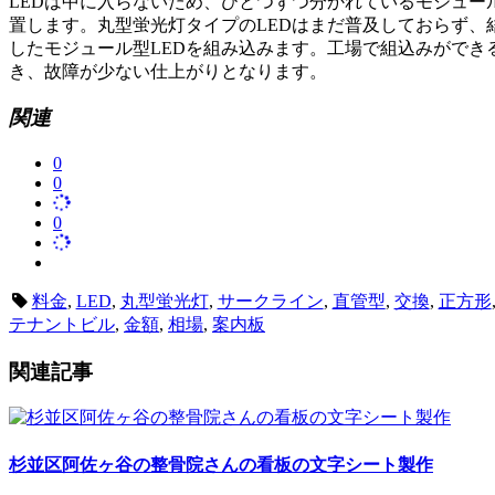
LEDは中に入らないため、ひとつずつ分かれているモジュー
置します。丸型蛍光灯タイプのLEDはまだ普及しておらず、
したモジュール型LEDを組み込みます。工場で組込みができ
き、故障が少ない仕上がりとなります。
関連
0
0
0
料金
,
LED
,
丸型蛍光灯
,
サークライン
,
直管型
,
交換
,
正方形
テナントビル
,
金額
,
相場
,
案内板
関連記事
杉並区阿佐ヶ谷の整骨院さんの看板の文字シート製作