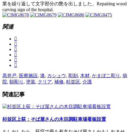
業を繰り返して文字部分の艶を出しました。Repairing wood
carving sign of the hospital.
関連
高井戸
,
医療施設
,
漆
,
カシュウ
,
彫刻
,
木材
,
かまぼこ彫り
,
病
院
,
額彫り
,
塗装
,
クリア
,
補修
,
杉並区
,
介護
関連記事
杉並区上荻：そば屋さんの木目調駐車場看板設置
もしかしたら、荻窪で最も有名なそば屋さんかもしれませ