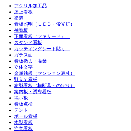
アクリル加工品
屋上看板
塗装
看板照明（ＬＥＤ・蛍光灯）
袖看板
正面看板（ファサード）
スタンド看板
カッティングシート貼り
ガラス面
看板撤去・廃棄
立体文字
金属銘板（マンション表札）
野立て看板
布製看板（横断幕・のぼり）
案内板・誘導看板
掲示板
看板点検
テント
ポール看板
木製看板
注意看板