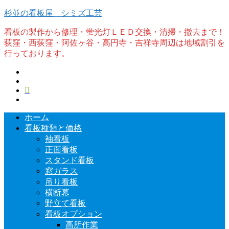
杉並の看板屋 シミズ工芸
看板の製作から修理・蛍光灯ＬＥＤ交換・清掃・撤去まで！
荻窪・西荻窪・阿佐ヶ谷・高円寺・吉祥寺周辺は地域割引を
行っております。
ホーム
看板種類と価格
袖看板
正面看板
スタンド看板
窓ガラス
吊り看板
横断幕
野立て看板
看板オプション
高所作業