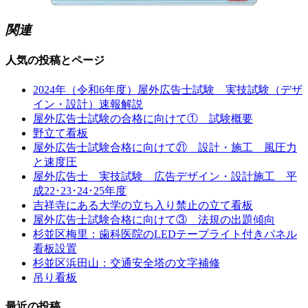
関連
人気の投稿とページ
2024年（令和6年度）屋外広告士試験 実技試験（デザ
イン・設計）速報解説
屋外広告士試験の合格に向けて① 試験概要
野立て看板
屋外広告士試験合格に向けて㉑ 設計・施工 風圧力
と速度圧
屋外広告士 実技試験 広告デザイン・設計施工 平
成22･23･24･25年度
吉祥寺にある大学の立ち入り禁止の立て看板
屋外広告士試験合格に向けて③ 法規の出題傾向
杉並区梅里：歯科医院のLEDテープライト付きパネル
看板設置
杉並区浜田山：交通安全塔の文字補修
吊り看板
最近の投稿