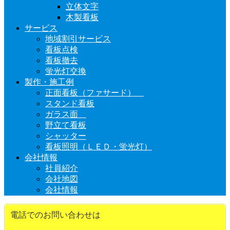
立体文字
木製看板
サービス
地域割引サービス
看板点検
看板撤去
蛍光灯交換
製作・施工例
正面看板（ファサード）
スタンド看板
ガラス面
野立て看板
シャッター
看板照明（ＬＥＤ・蛍光灯）
会社情報
社員紹介
会社地図
会社情報
電話でのお問い合わせは