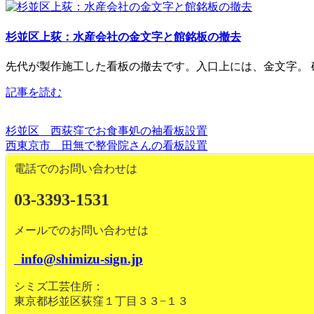
杉並区上荻：水産会社の金文字と館銘板の撤去
先代が製作施工した看板の撤去です。入口上には、金文字。 確
記事を読む
杉並区 西荻窪でお食事処の袖看板設置
西東京市 田無で整骨院さんの看板設置
電話でのお問い合わせは
03-3393-1531
メールでのお問い合わせは
info@shimizu-sign.jp
シミズ工芸住所：
東京都杉並区荻窪１丁目３３−１３