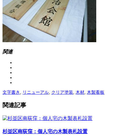
関連
文字書き
,
リニューアル
,
クリア塗装
,
木材
,
木製看板
関連記事
杉並区南荻窪：個人宅の木製表札設置