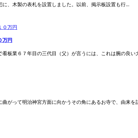
に、木製の表札を設置しました。以前、掲示板設置も行...
０万円
看板業６７年目の三代目（父）が言うには、これは腕の良い大工
曲がって明治神宮方面に向かうその角にあるお寺で、由来を記.