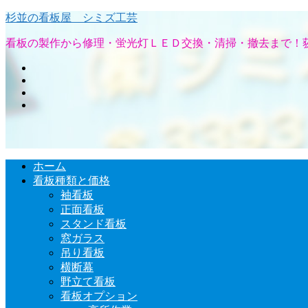
杉並の看板屋 シミズ工芸
看板の製作から修理・蛍光灯ＬＥＤ交換・清掃・撤去まで！
ホーム
看板種類と価格
袖看板
正面看板
スタンド看板
窓ガラス
吊り看板
横断幕
野立て看板
看板オプション