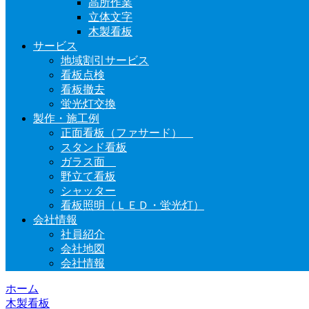
高所作業
立体文字
木製看板
サービス
地域割引サービス
看板点検
看板撤去
蛍光灯交換
製作・施工例
正面看板（ファサード）
スタンド看板
ガラス面
野立て看板
シャッター
看板照明（ＬＥＤ・蛍光灯）
会社情報
社員紹介
会社地図
会社情報
ホーム
木製看板