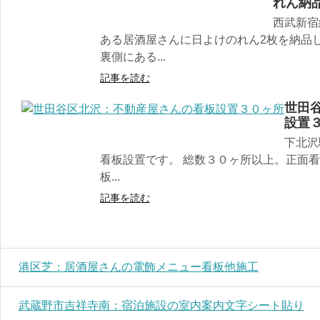
れん納
西武新宿
ある居酒屋さんに日よけのれん2枚を納品
裏側にある...
記事を読む
世田
設置
下北沢
看板設置です。 総数３０ヶ所以上。正面看
板...
記事を読む
港区芝：居酒屋さんの電飾メニュー看板他施工
武蔵野市吉祥寺南：宿泊施設の室内案内文字シート貼り