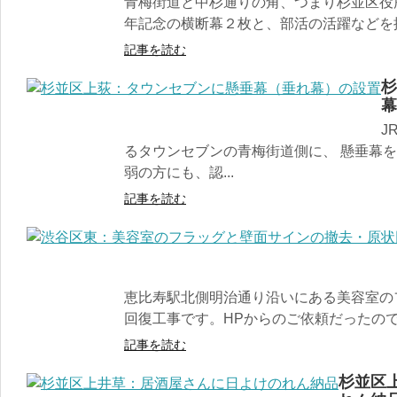
青梅街道と中杉通りの角、つまり杉並区役
年記念の横断幕２枚と、部活の活躍などを掲示
記事を読む
杉
幕
J
るタウンセブンの青梅街道側に、 懸垂幕
弱の方にも、認...
記事を読む
恵比寿駅北側明治通り沿いにある美容室の
回復工事です。HPからのご依頼だったので.
記事を読む
杉並区