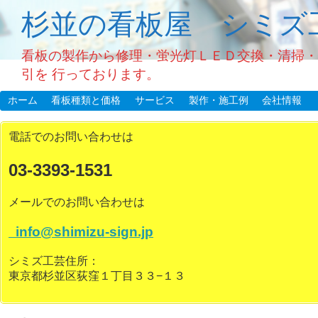
杉並の看板屋 シミズ
看板の製作から修理・蛍光灯ＬＥＤ交換・清掃・
引を 行っております。
ホーム
看板種類と価格
サービス
製作・施工例
会社情報
電話でのお問い合わせは
03-3393-1531
メールでのお問い合わせは
info@shimizu-sign.jp
シミズ工芸住所：
東京都杉並区荻窪１丁目３３−１３