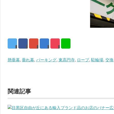
懸垂幕
,
垂れ幕
,
パーキング
,
東高円寺
,
ロープ
,
駐輪場
,
交換
関連記事