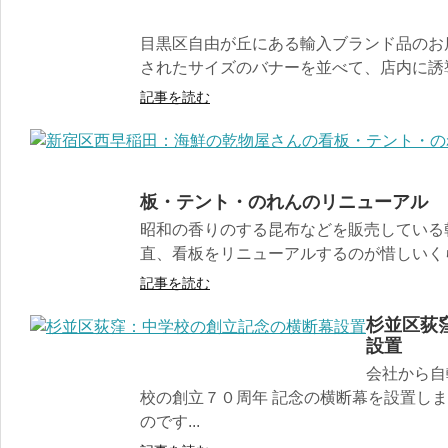
目黒区自由が丘にある輸入ブランド品のお
されたサイズのバナーを並べて、店内に誘導
記事を読む
板・テント・のれんのリニューアル
昭和の香りのする昆布などを販売している
直、看板をリニューアルするのが惜しいくら
記事を読む
杉並区荻
設置
会社から自
校の創立７０周年 記念の横断幕を設置し
のです...