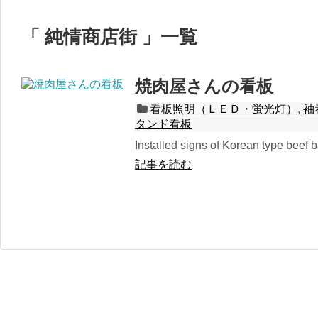
純情商店街
一覧
焼肉屋さんの看板
看板照明（ＬＥＤ・蛍光灯）
,
袖
タンド看板
Installed signs of Korean type beef 
記事を読む