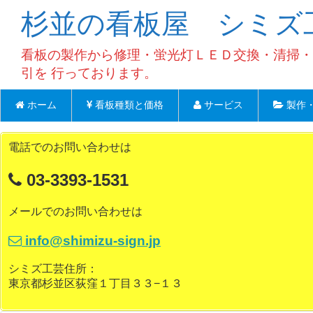
杉並の看板屋 シミズ
看板の製作から修理・蛍光灯ＬＥＤ交換・清掃・
引を 行っております。
ホーム
看板種類と価格
サービス
製作
電話でのお問い合わせは
03-3393-1531
メールでのお問い合わせは
info@shimizu-sign.jp
シミズ工芸住所：
東京都杉並区荻窪１丁目３３−１３