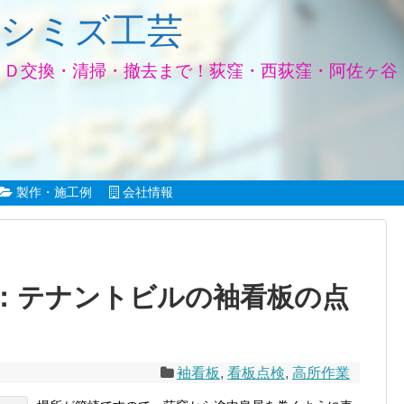
 シミズ工芸
ＥＤ交換・清掃・撤去まで！荻窪・西荻窪・阿佐ヶ谷
製作・施工例
会社情報
：テナントビルの袖看板の点
袖看板
,
看板点検
,
高所作業