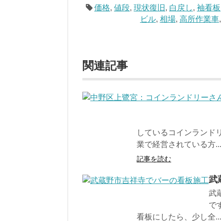
価格
,
値段
,
現状復旧
,
白戻し
,
袖看板
ビル
,
相場
,
高所作業車
関連記事
しているコインランド
業で経営されている方..
記事を読む
武
武
で
看板にしたら、少し全..