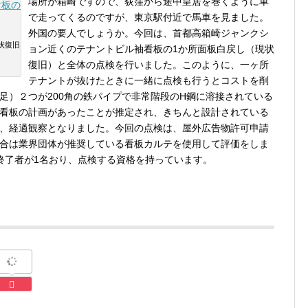
場所が箱崎ですので、荻窪から途中皇居を巻くように車
で走ってくるのですが、東京駅付近で馬車を見ました。
外国の要人でしょうか。今回は、首都高箱崎ジャンクシ
状復旧
ョン近くのテナントビル袖看板の1か所面板白戻し（現状
復旧）と全体の点検を行いました。このように、一ヶ所
テナントが抜けたときに一緒に点検も行うとコストを削
足）２つが200角の鉄パイプで非常階段のH鋼に溶接されている
看板の計画があったことが推定され、きちんと設計されている
、経過観察となりました。今回の点検は、屋外広告物許可申請
合は業界団体が推奨している看板カルテを使用して評価をしま
終了者が1名おり、点検する資格を持っています。