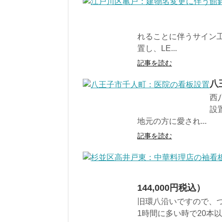
れることに伴うサイン
置し、LE...
記事を読む
八
西
設
地元の方に愛され...
記事を読む
144,000円税込）
旧環八沿いですので、
1時間に多い時で20本以上