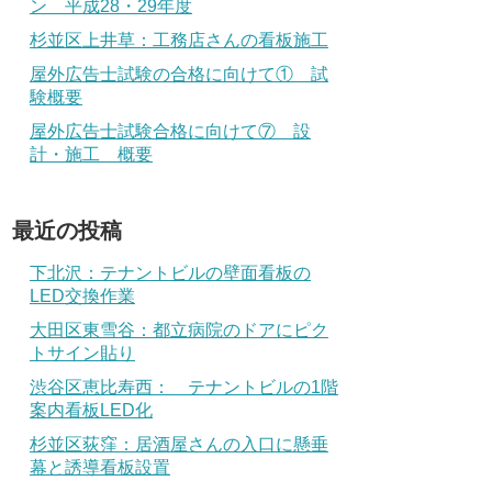
ン 平成28・29年度
杉並区上井草：工務店さんの看板施工
屋外広告士試験の合格に向けて① 試
験概要
屋外広告士試験合格に向けて⑦ 設
計・施工 概要
最近の投稿
下北沢：テナントビルの壁面看板の
LED交換作業
大田区東雪谷：都立病院のドアにピク
トサイン貼り
渋谷区恵比寿西： テナントビルの1階
案内看板LED化
杉並区荻窪：居酒屋さんの入口に懸垂
幕と誘導看板設置