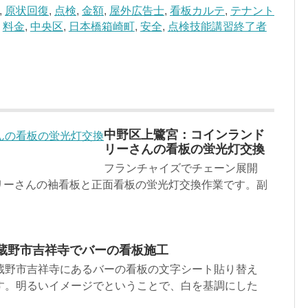
,
原状回復
,
点検
,
金額
,
屋外広告士
,
看板カルテ
,
テナント
,
料金
,
中央区
,
日本橋箱崎町
,
安全
,
点検技能講習終了者
中野区上鷺宮：コインランド
リーさんの看板の蛍光灯交換
フランチャイズでチェーン展開
リーさんの袖看板と正面看板の蛍光灯交換作業です。副
.
蔵野市吉祥寺でバーの看板施工
蔵野市吉祥寺にあるバーの看板の文字シート貼り替え
す。明るいイメージでということで、白を基調にした
.