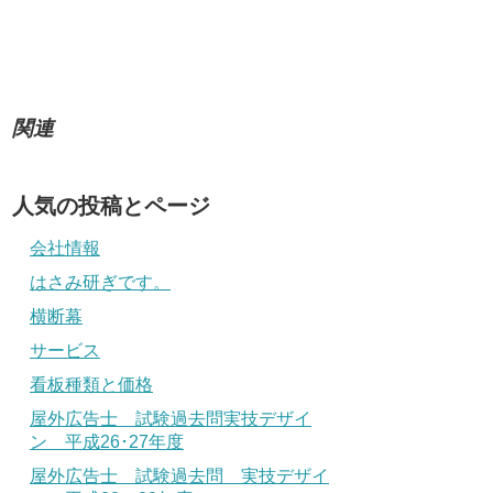
関連
人気の投稿とページ
会社情報
はさみ研ぎです。
横断幕
サービス
看板種類と価格
屋外広告士 試験過去問実技デザイ
ン 平成26･27年度
屋外広告士 試験過去問 実技デザイ