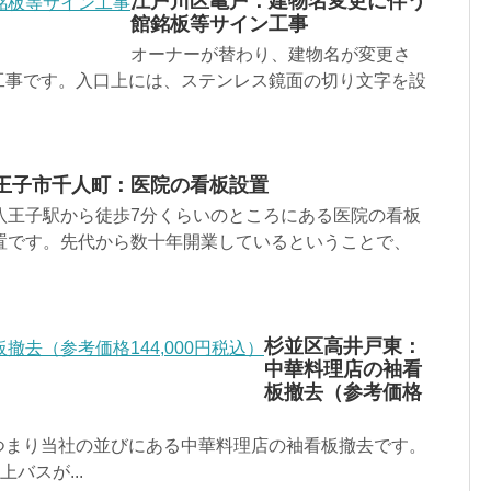
江戸川区亀戸：建物名変更に伴う
館銘板等サイン工事
オーナーが替わり、建物名が変更さ
工事です。入口上には、ステンレス鏡面の切り文字を設
王子市千人町：医院の看板設置
八王子駅から徒歩7分くらいのところにある医院の看板
置です。先代から数十年開業しているということで、
杉並区高井戸東：
中華料理店の袖看
板撤去（参考価格
つまり当社の並びにある中華料理店の袖看板撤去です。
バスが...