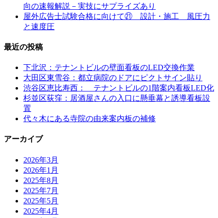
向の速報解説－実技にサプライズあり
屋外広告士試験合格に向けて㉑ 設計・施工 風圧力
と速度圧
最近の投稿
下北沢：テナントビルの壁面看板のLED交換作業
大田区東雪谷：都立病院のドアにピクトサイン貼り
渋谷区恵比寿西： テナントビルの1階案内看板LED化
杉並区荻窪：居酒屋さんの入口に懸垂幕と誘導看板設
置
代々木にある寺院の由来案内板の補修
アーカイブ
2026年3月
2026年1月
2025年8月
2025年7月
2025年5月
2025年4月