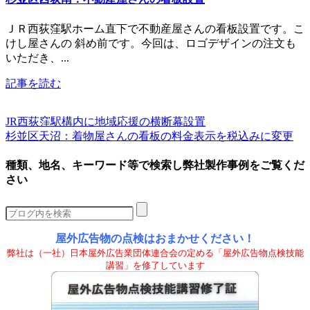
ＪＲ西荻窪駅ホーム直下で不動産屋さんの看板設置です。こ
けし屋さんの 斜め前です。今回は、ロゴデザインの注文も
いただき、...
記事を読む
JR西荻窪駅構内に地域応援の横断幕設置
杉並区天沼：着物屋さんの看板の料金表示を税込みに変更
種類、地名、キーワード等で検索し弊社製作事例をご覧くだ
さい
屋外広告物の点検はおまかせください！
弊社は（一社）日本屋外広告業団体連合会の定める「屋外広告物点検技能
講習」を修了しています