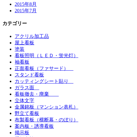
2015年8月
2015年7月
カテゴリー
アクリル加工品
屋上看板
塗装
看板照明（ＬＥＤ・蛍光灯）
袖看板
正面看板（ファサード）
スタンド看板
カッティングシート貼り
ガラス面
看板撤去・廃棄
立体文字
金属銘板（マンション表札）
野立て看板
布製看板（横断幕・のぼり）
案内板・誘導看板
掲示板