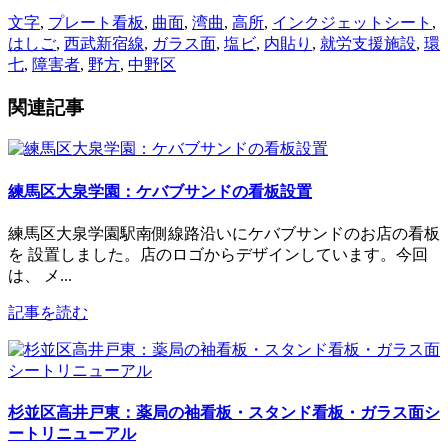
文字
,
プレート看板
,
曲面
,
湾曲
,
高所
,
インクジェットシート
,
はしご
,
西武新宿線
,
ガラス面
,
塩ビ
,
内貼り
,
就労支援施設
,
環
七
,
障害者
,
野方
,
中野区
関連記事
練馬区大泉学園：ケバブサンドの看板設置
練馬区大泉学園駅南側線路沿いにケバブサンドのお店の看板
を 設置しました。店のロゴからデザインしています。今回
は、 メ...
記事を読む
杉並区高井戸東：薬局の袖看板・スタンド看板・ガラス面シ
ートリニューアル