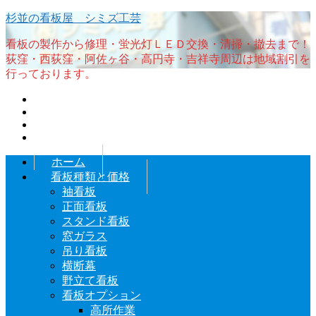
杉並の看板屋 シミズ工芸
看板の製作から修理・蛍光灯ＬＥＤ交換・清掃・撤去まで！
荻窪・西荻窪・阿佐ヶ谷・高円寺・吉祥寺周辺は地域割引を
行っております。
ホーム
看板種類と価格
袖看板
正面看板
スタンド看板
窓ガラス
吊り看板
横断幕
野立て看板
看板オプション
高所作業