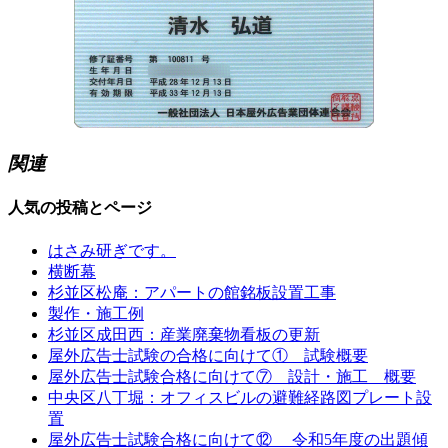
関連
人気の投稿とページ
はさみ研ぎです。
横断幕
杉並区松庵：アパートの館銘板設置工事
製作・施工例
杉並区成田西：産業廃棄物看板の更新
屋外広告士試験の合格に向けて① 試験概要
屋外広告士試験合格に向けて⑦ 設計・施工 概要
中央区八丁堀：オフィスビルの避難経路図プレート設
置
屋外広告士試験合格に向けて⑫ 令和5年度の出題傾