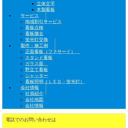
立体文字
木製看板
サービス
地域割引サービス
看板点検
看板撤去
蛍光灯交換
製作・施工例
正面看板（ファサード）
スタンド看板
ガラス面
野立て看板
シャッター
看板照明（ＬＥＤ・蛍光灯）
会社情報
社員紹介
会社地図
会社情報
電話でのお問い合わせは