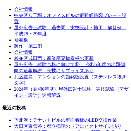
会社情報
中央区八丁堀：オフィスビルの避難経路図プレート設
置
屋外広告士試験 過去問 実技設計・施工 解答例
平成28・29年度
袖看板
製作・施工例
会社情報
杉並区成田西：産業廃棄物看板の更新
屋外広告士試験合格に向けて⑫ 令和5年度の出題傾
向の速報解説－実技にサプライズあり
北区豊島：マンションの館銘板設置（ステンレス抜き
文字）
2024年（令和6年度）屋外広告士試験 実技試験（デザ
イン・設計）速報解説
最近の投稿
下北沢：テナントビルの壁面看板のLED交換作業
大田区東雪谷：都立病院のドアにピクトサイン貼り