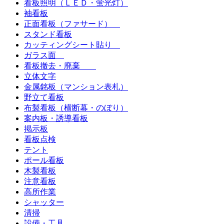
看板照明（ＬＥＤ・蛍光灯）
袖看板
正面看板（ファサード）
スタンド看板
カッティングシート貼り
ガラス面
看板撤去・廃棄
立体文字
金属銘板（マンション表札）
野立て看板
布製看板（横断幕・のぼり）
案内板・誘導看板
掲示板
看板点検
テント
ポール看板
木製看板
注意看板
高所作業
シャッター
清掃
設備・工具