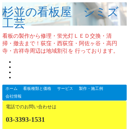
杉並の看板屋 シミズ
工芸
看板の製作から修理・蛍光灯ＬＥＤ交換・清
掃・撤去まで！荻窪・西荻窪・阿佐ヶ谷・高円
寺・吉祥寺周辺は地域割引を 行っております。
ホーム
看板種類と価格
サービス
製作・施工例
会社情報
電話でのお問い合わせは
03-3393-1531