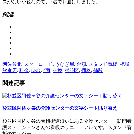
スがない小径なので、2名でお届けしました。
関連
阿佐谷北
,
スターロード
,
うなぎ屋
,
金額
,
スタンド看板
,
相場
,
飲食店
,
料金
,
LED
,
4面
,
交換
,
杉並区
,
価格
,
値段
関連記事
杉並区阿佐ヶ谷の介護センターの文字シート貼り替え
杉並区阿佐ヶ谷の青梅街道沿いにある介護センター・訪問看
護ステーションさんの看板のリニューアルです。スタンド看
板の文字シー...