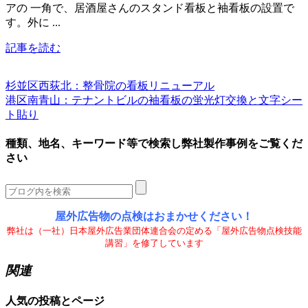
アの 一角で、居酒屋さんのスタンド看板と袖看板の設置で
す。外に ...
記事を読む
杉並区西荻北：整骨院の看板リニューアル
港区南青山：テナントビルの袖看板の蛍光灯交換と文字シー
ト貼り
種類、地名、キーワード等で検索し弊社製作事例をご覧くだ
さい
屋外広告物の点検はおまかせください！
弊社は（一社）日本屋外広告業団体連合会の定める「屋外広告物点検技能
講習」を修了しています
関連
人気の投稿とページ