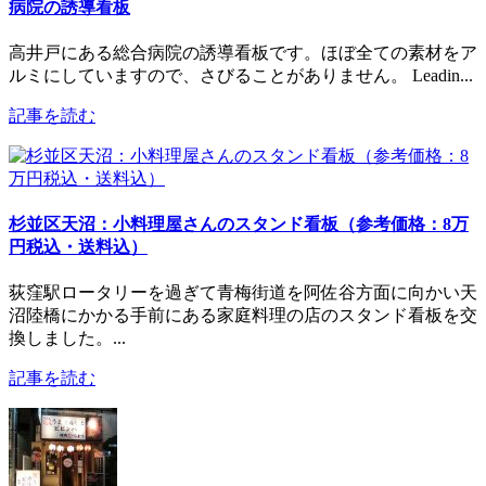
病院の誘導看板
高井戸にある総合病院の誘導看板です。ほぼ全ての素材をア
ルミにしていますので、さびることがありません。 Leadin...
記事を読む
杉並区天沼：小料理屋さんのスタンド看板（参考価格：8万
円税込・送料込）
荻窪駅ロータリーを過ぎて青梅街道を阿佐谷方面に向かい天
沼陸橋にかかる手前にある家庭料理の店のスタンド看板を交
換しました。...
記事を読む