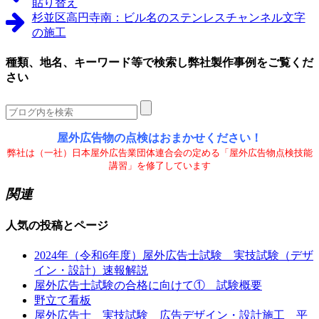
貼り替え
杉並区高円寺南：ビル名のステンレスチャンネル文字
の施工
種類、地名、キーワード等で検索し弊社製作事例をご覧くだ
さい
屋外広告物の点検はおまかせください！
弊社は（一社）日本屋外広告業団体連合会の定める「屋外広告物点検技能
講習」を修了しています
関連
人気の投稿とページ
2024年（令和6年度）屋外広告士試験 実技試験（デザ
イン・設計）速報解説
屋外広告士試験の合格に向けて① 試験概要
野立て看板
屋外広告士 実技試験 広告デザイン・設計施工 平