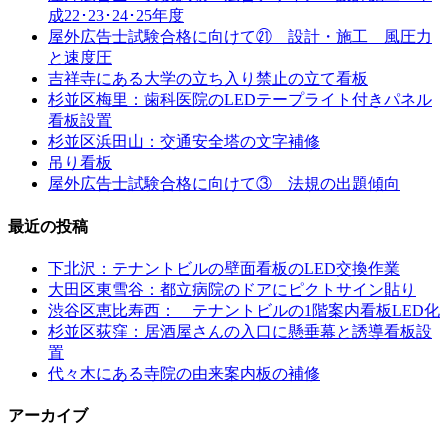
成22･23･24･25年度
屋外広告士試験合格に向けて㉑ 設計・施工 風圧力
と速度圧
吉祥寺にある大学の立ち入り禁止の立て看板
杉並区梅里：歯科医院のLEDテープライト付きパネル
看板設置
杉並区浜田山：交通安全塔の文字補修
吊り看板
屋外広告士試験合格に向けて③ 法規の出題傾向
最近の投稿
下北沢：テナントビルの壁面看板のLED交換作業
大田区東雪谷：都立病院のドアにピクトサイン貼り
渋谷区恵比寿西： テナントビルの1階案内看板LED化
杉並区荻窪：居酒屋さんの入口に懸垂幕と誘導看板設
置
代々木にある寺院の由来案内板の補修
アーカイブ