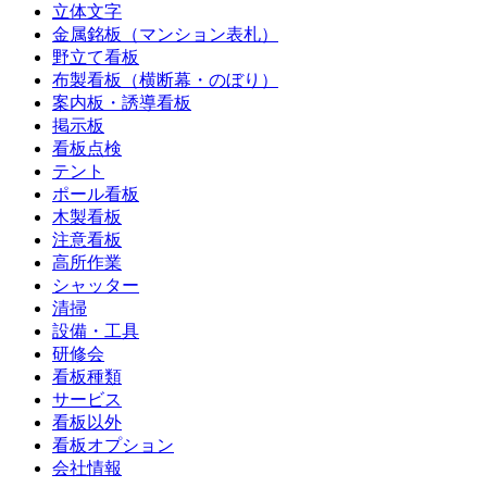
立体文字
金属銘板（マンション表札）
野立て看板
布製看板（横断幕・のぼり）
案内板・誘導看板
掲示板
看板点検
テント
ポール看板
木製看板
注意看板
高所作業
シャッター
清掃
設備・工具
研修会
看板種類
サービス
看板以外
看板オプション
会社情報