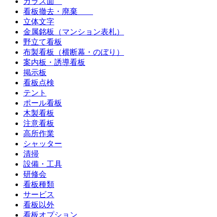
ガラス面
看板撤去・廃棄
立体文字
金属銘板（マンション表札）
野立て看板
布製看板（横断幕・のぼり）
案内板・誘導看板
掲示板
看板点検
テント
ポール看板
木製看板
注意看板
高所作業
シャッター
清掃
設備・工具
研修会
看板種類
サービス
看板以外
看板オプション