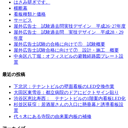
はさみ研ぎです。
横断幕
看板種類と価格
サービス
屋外広告士 試験過去問実技デザイン 平成26･27年度
屋外広告士 試験過去問 実技デザイン 平成28・29
年度
屋外広告士試験の合格に向けて① 試験概要
屋外広告士試験合格に向けて⑦ 設計・施工 概要
中央区八丁堀：オフィスビルの避難経路図プレート設
置
最近の投稿
下北沢：テナントビルの壁面看板のLED交換作業
大田区東雪谷：都立病院のドアにピクトサイン貼り
渋谷区恵比寿西： テナントビルの1階案内看板LED化
杉並区荻窪：居酒屋さんの入口に懸垂幕と誘導看板設
置
代々木にある寺院の由来案内板の補修