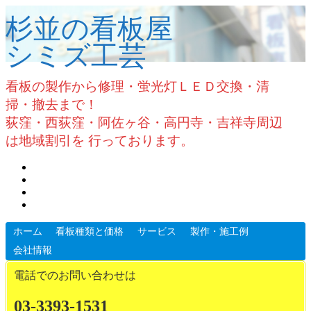
杉並の看板屋
シミズ工芸
看板の製作から修理・蛍光灯ＬＥＤ交換・清
掃・撤去まで！
荻窪・西荻窪・阿佐ヶ谷・高円寺・吉祥寺周辺
は地域割引を 行っております。
ホーム
看板種類と価格
サービス
製作・施工例
会社情報
電話でのお問い合わせは
03-3393-1531